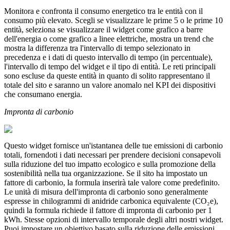
Monitora e confronta il consumo energetico tra le entità con il
consumo più elevato. Scegli se visualizzare le prime 5 o le prime 10
entità, seleziona se visualizzare il widget come grafico a barre
dell'energia o come grafico a linee elettriche, mostra un trend che
mostra la differenza tra l'intervallo di tempo selezionato in
precedenza e i dati di questo intervallo di tempo (in percentuale),
l'intervallo di tempo del widget e il tipo di entità. Le reti principali
sono escluse da queste entità in quanto di solito rappresentano il
totale del sito e saranno un valore anomalo nel KPI dei dispositivi
che consumano energia.
Impronta di carbonio
Questo widget fornisce un'istantanea delle tue emissioni di carbonio
totali, fornendoti i dati necessari per prendere decisioni consapevoli
sulla riduzione del tuo impatto ecologico e sulla promozione della
sostenibilità nella tua organizzazione. Se il sito ha impostato un
fattore di carbonio, la formula inserirà tale valore come predefinito.
Le unità di misura dell'impronta di carbonio sono generalmente
espresse in chilogrammi di anidride carbonica equivalente (CO₂e),
quindi la formula richiede il fattore di impronta di carbonio per 1
kWh. Stesse opzioni di intervallo temporale degli altri nostri widget.
Puoi impostare un obiettivo basato sulla riduzione delle emissioni