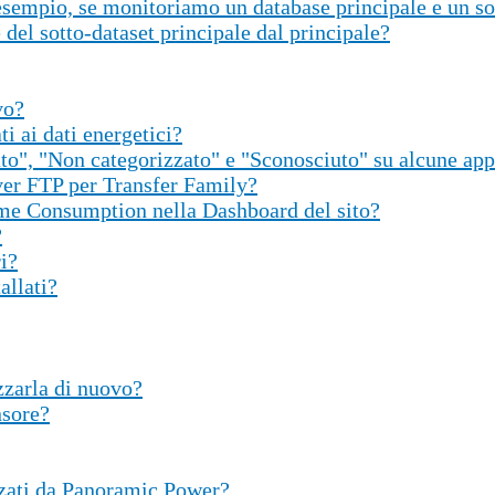
 esempio, se monitoriamo un database principale e un so
 del sotto-dataset principale dal principale?
vo?
i ai dati energetici?
to", "Non categorizzato" e "Sconosciuto" su alcune app
rver FTP per Transfer Family?
ime Consumption nella Dashboard del sito?
?
i?
allati?
zzarla di nuovo?
nsore?
izzati da Panoramic Power?