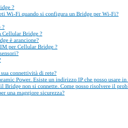
ridge ?
 reti Wi-Fi quando si configura un Bridge per Wi-Fi?
 ?
 Cellular Bridge ?
idge è arancione?
SIM per Cellular Bridge ?
 sensori?
?
sua connettività di rete?
oramic Power. Esiste un indirizzo IP che posso usare in 
l Bridge non si connette. Come posso risolvere il pro
per una maggiore sicurezza?