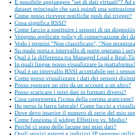
È possibile aggiungere "set di dati virtuali"? Ad
dataset principale che sarà quindi una sottrazione
Come posso ricevere notifiche push dai trigger?
Cosa significa RSSI?
Come faccio a sostituire i sensori di un dispositi
Vengono applicate policy di conservazione dei dat
Vedo i termini "Non classificato", "Non monitora
Su quale porta e intervallo di porte operano i se
Qual è la differenza tra Managed Load e Real-T
In quali lingue posso visualizzare la piattaforma
Qual è un intervallo RSSI accettabile per i sensor
Come posso visualizzare i dati dei sensori disinst
Posso spostare un sito da un account a un altro?
Posso scaricare i miei dati in formati diversi?
Cosa rappresenta l'icona della corona arancione?
Ho perso la barra laterale! Come faccio a visuali
Dove devo inserire il numero di serie del mio se
Come funziona il widget Effettivo vs. Medio?
Perché ci sono delle lacune nei miei dati?
Quali servizi esterni e indirizzi IP vengono util