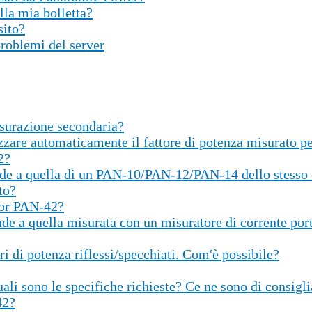
lla mia bolletta?
sito?
roblemi del server
isurazione secondaria?
zare automaticamente il fattore di potenza misurato per
2?
de a quella di un PAN-10/PAN-12/PAN-14 dello stesso 
to?
sor PAN-42?
e a quella misurata con un misuratore di corrente port
i di potenza riflessi/specchiati. Com'è possibile?
ali sono le specifiche richieste? Ce ne sono di consigli
42?