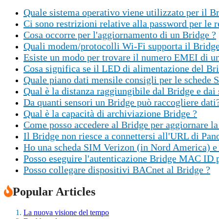
Quale sistema operativo viene utilizzato per il B
Ci sono restrizioni relative alla password per le
Cosa occorre per l'aggiornamento di un Bridge ?
Quali modem/protocolli Wi-Fi supporta il Bridge
Esiste un modo per trovare il numero EMEI di un
Cosa significa se il LED di alimentazione del Br
Quale piano dati mensile consigli per le schede 
Qual è la distanza raggiungibile dal Bridge e dai
Da quanti sensori un Bridge può raccogliere dati
Qual è la capacità di archiviazione Bridge ?
Come posso accedere al Bridge per aggiornare la 
Il Bridge non riesce a connettersi all'URL di Pan
Ho una scheda SIM Verizon (in Nord America) e i
Posso eseguire l'autenticazione Bridge MAC ID 
Posso collegare dispositivi BACnet al Bridge ?
Popular Articles
La nuova visione del tempo