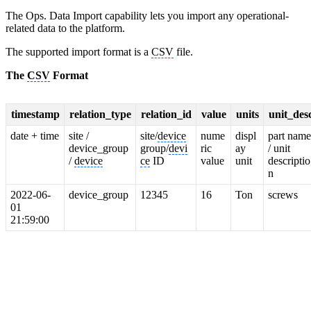
The Ops. Data Import capability lets you import any operational-
related data to the platform.
The supported import format is a
CSV
file.
The
CSV
Format
timestamp
relation_type
relation_id
value
units
unit_des
date + time
site /
site/
device
nume
displ
part nam
device_group
group/
devi
ric
ay
/ unit
/
device
ce
ID
value
unit
descriptio
n
2022-06-
device_group
12345
16
Ton
screws
01
21:59:00