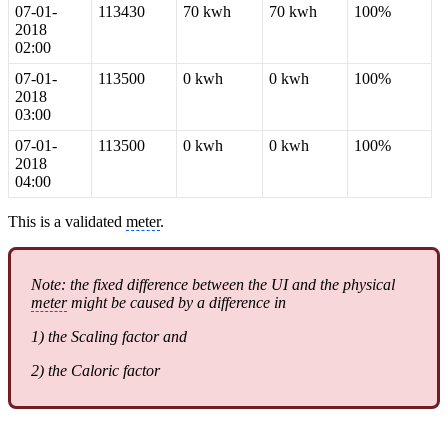
07-01-
113430
70 kwh
70 kwh
100%
2018
02:00
07-01-
113500
0 kwh
0 kwh
100%
2018
03:00
07-01-
113500
0 kwh
0 kwh
100%
2018
04:00
This is a validated
meter
.
Note: the fixed difference between the UI and the physical
meter
might be caused by a difference in
1) the Scaling factor and
2) the Caloric factor