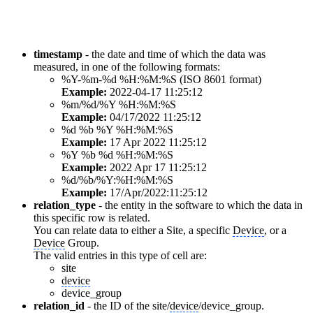
timestamp
- the date and time of which the data was
measured, in one of the following formats:
%Y-%m-%d %H:%M:%S (ISO 8601 format)
Example:
2022-04-17 11:25:12
%m/%d/%Y %H:%M:%S
Example:
04/17/2022 11:25:12
%d %b %Y %H:%M:%S
Example:
17 Apr 2022 11:25:12
%Y %b %d %H:%M:%S
Example:
2022 Apr 17 11:25:12
%d/%b/%Y:%H:%M:%S
Example:
17/Apr/2022:11:25:12
relation_type
- the entity in the software to which the data in
this specific row is related.
You can relate data to either a Site, a specific
Device
, or a
Device
Group.
The valid entries in this type of cell are:
site
device
device_group
relation_id
- the ID of the site/
device
/device_group.