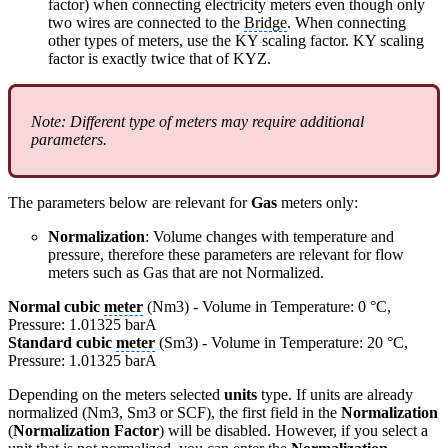
factor) when connecting electricity meters even though only
two wires are connected to the
Bridge
. When connecting
other types of meters, use the KY scaling factor. KY scaling
factor is exactly twice that of KYZ.
Note: Different type of meters may require additional
parameters.
The parameters below are relevant for
Gas
meters only:
Normalization
: Volume changes with temperature and
pressure, therefore these parameters are relevant for flow
meters such as Gas that are not Normalized.
Normal cubic
meter
(Nm3) - Volume in Temperature: 0 °C,
Pressure: 1.01325 barA
Standard cubic
meter
(Sm3) - Volume in Temperature: 20 °C,
Pressure: 1.01325 barA
Depending on the meters selected
units
type. If units are already
normalized (Nm3, Sm3 or SCF), the first field in the
Normalization
(
Normalization Factor
) will be disabled. However, if you select a