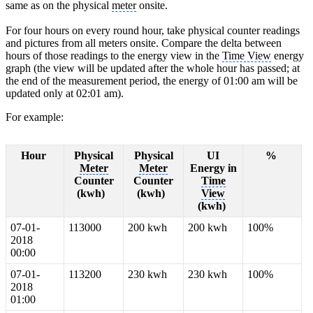
same as on the physical
meter
onsite.
For four hours on every round hour, take physical counter readings
and pictures from all meters onsite. Compare the delta between
hours of those readings to the energy view in the
Time View
energy
graph (the view will be updated after the whole hour has passed; at
the end of the measurement period, the energy of 01:00 am will be
updated only at 02:01 am).
For example:
Hour
Physical
Physical
UI
%
Meter
Meter
Energy in
Counter
Counter
Time
(kwh)
(kwh)
View
(kwh)
07-01-
113000
200 kwh
200 kwh
100%
2018
00:00
07-01-
113200
230 kwh
230 kwh
100%
2018
01:00