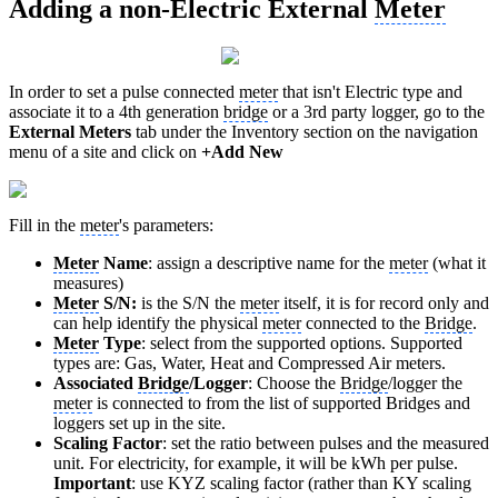
Adding a non-Electric External
Meter
In order to set a pulse connected
meter
that isn't Electric type and
associate it to a 4th generation
bridge
or a 3rd party logger, go to the
External Meters
tab under the Inventory section on the navigation
menu of a site and click on
+Add New
Fill in the
meter
's parameters:
Meter
Name
: assign a descriptive name for the
meter
(what it
measures)
Meter
S/N:
is the S/N the
meter
itself, it is for record only and
can help identify the physical
meter
connected to the
Bridge
.
Meter
Type
: select from the supported options. Supported
types are: Gas, Water, Heat and Compressed Air meters.
Associated
Bridge
/Logger
: Choose the
Bridge
/logger the
meter
is connected to from the list of supported Bridges and
loggers set up in the site.
Scaling Factor
: set the ratio between pulses and the measured
unit. For electricity, for example, it will be kWh per pulse.
Important
: use KYZ scaling factor (rather than KY scaling