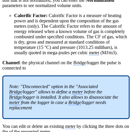
unit that is not normalized, you can enter the
Normalization
parameters to see normalized volume units.
Calorific Factor:
Calorific Factor is a measure of heating
power and is dependent upon the composition of the gas
meters (only). The Calorific Factor refers to the amount of
energy released when a known volume of gas is completely
combusted under specified conditions. The CF of gas, which
is dry, gross and measured at standard conditions of
temperature (15 °C) and pressure (1013.25 millibars), is
usually quoted in mega-joules per cubic
meter
(MJ/m3).
Channel
: the physical channel on the
Bridge
/logger the pulse is
connected to
Note: "Disconnected" option in the "Associated
Bridge
/logger" allows to define a
meter
before the
Bridge
/logger is installed. It also allows to disassociate the
meter
from the logger in case a
Bridge
/logger needs
replacement
You can edit or delete an existing
meter
by clicking the three dots on
the of the requested
meter