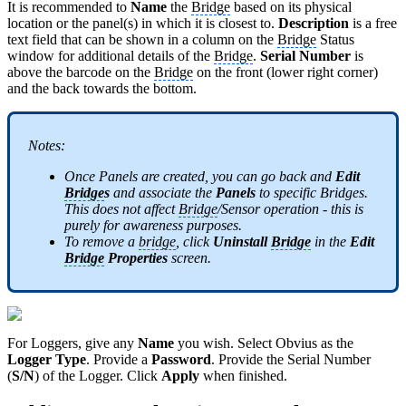
It is recommended to
Name
the
Bridge
based on its physical
location or the panel(s) in which it is closest to.
Description
is a free
text field that can be shown in a column on the
Bridge
Status
window for additional details of the
Bridge
.
Serial Number
is
above the barcode on the
Bridge
on the front (lower right corner)
and the back towards the bottom.
Notes:
Once Panels are created, you can go back and
Edit
Bridge
s
and associate the
Panels
to specific Bridges.
This does not affect
Bridge
/Sensor operation - this is
purely for awareness purposes.
To remove a
bridge
, click
Uninstall
Bridge
in the
Edit
Bridge
Properties
screen.
For Loggers, give any
Name
you wish. Select Obvius as the
Logger Type
. Provide a
Password
. Provide the Serial Number
(
S/N
) of the Logger. Click
Apply
when finished.